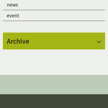
news
event
Archive
July 2026
(2)
May 2026
(1)
February 2026
(1)
January 2026
(1)
November 2025
(1)