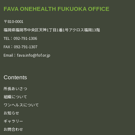
September 2025
(3)
FAVA ONEHEALTH FUKUOKA OFFICE
August 2025
(2)
〒810-0001
July 2025
(1)
福岡県福岡市中央区天神1丁目1番1号
アクロス福岡13階
TEL：092-791-1306
May 2025
(1)
FAX：092-791-1307
March 2025
(3)
Email：
fava.info@fof.or.jp
December 2024
(1)
Contents
November 2024
(4)
所長あいさつ
October 2024
(2)
組織について
ワンヘルスについて
September 2024
(3)
お知らせ
ギャラリー
July 2024
(1)
お問合わせ