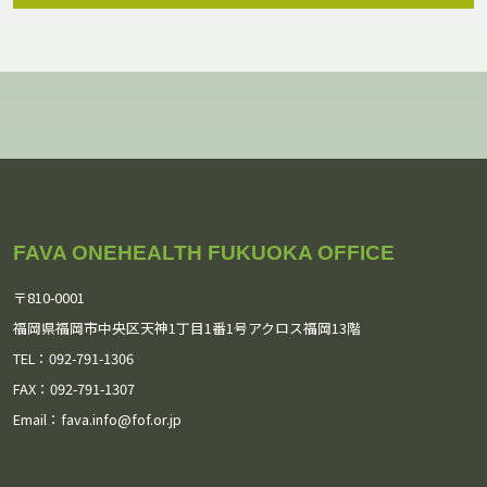
August 2026
(1)
July 2026
(4)
May 2026
(1)
March 2026
(2)
February 2026
(2)
FAVA ONEHEALTH FUKUOKA OFFICE
January 2026
(1)
〒810-0001
December 2025
(5)
福岡県福岡市中央区天神1丁目1番1号
アクロス福岡13階
TEL：092-791-1306
November 2025
(2)
FAX：092-791-1307
Email：
October 2025
fava.info@fof.or.jp
(4)
September 2025
(2)